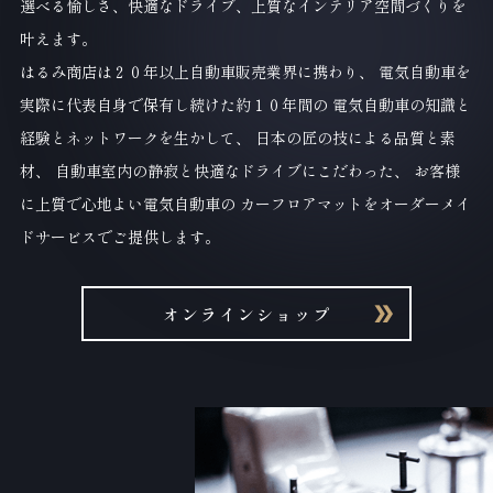
選べる愉しさ、快適なドライブ、上質なインテリア空間づくりを
叶えます。
はるみ商店は２０年以上自動車販売業界に携わり、
電気自動車を
実際に代表自身で保有し続けた約１０年間の
電気自動車の知識と
経験とネットワークを生かして、
日本の匠の技による品質と素
材、
自動車室内の静寂と快適なドライブにこだわった、
お客様
に上質で心地よい電気自動車の
カーフロアマットをオーダーメイ
ドサービスでご提供します。
オンラインショップ