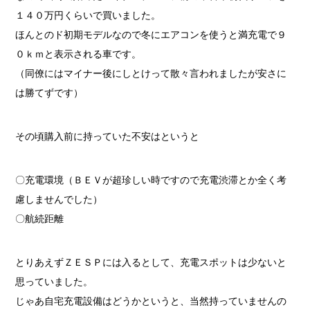
１４０万円くらいで買いました。
ほんとのド初期モデルなので冬にエアコンを使うと満充電で９
０ｋｍと表示される車です。
（同僚にはマイナー後にしとけって散々言われましたが安さに
は勝てずです）
その頃購入前に持っていた不安はというと
〇充電環境（ＢＥＶが超珍しい時ですので充電渋滞とか全く考
慮しませんでした）
〇航続距離
とりあえずＺＥＳＰには入るとして、充電スポットは少ないと
思っていました。
じゃあ自宅充電設備はどうかというと、当然持っていませんの